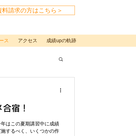
資料請求の方はこちら＞
ース
アクセス
成績upの軌跡
メ合宿！
今年はこの夏期講習中に成績
実施するべく、いくつかの作