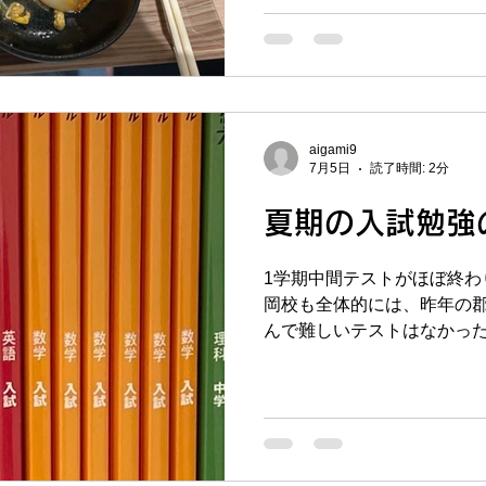
思います。また、昨日山形
行ってきました。眼鏡がダ
クトにしましたが、久々に入
（なんで俺の目はこんなに
そしてプールに入って15分
うというオチ。。。でもプ
aigami9
て、もう7月も中旬になりま
7月5日
読了時間: 2分
もう夏期講習が始まります
ておりますが、ありがたい
夏期の入試勉強
問い合わせをいただいてお
お時間帯をご用意させてい
1学期中間テストがほぼ終わ
ので、まだご検討中という
岡校も全体的には、昨年の
んで難しいテストはなかっ
て1年生のテストが少し難し
が55点みたいな中学校がゴ
80点ぐらいが平均点だった
しては他の学年と変わらな
スト分析をする予定なので、