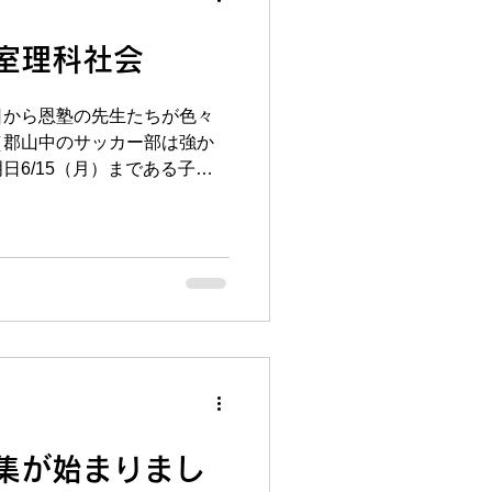
、、。恩塾榴ヶ岡校は、東華
からですね。今日明日でやれ
室理科社会
！！ さて、恩塾の夏期講習
の夏期講習は5日間無料体験
す（＊一部無料ではない学年
日から恩塾の先生たちが色々
に限りがありますので、お申
（郡山中のサッカー部は強か
の中間テストがもう少しで終
日6/15（月）まである子も
テストがある学校が多いで
れない姿を見られるのはとて
総復習をする絶好の機会です
た、保護者の方ともお話しさ
にしたいところです（
とてもありがたいです。子供
姿を見て、最近私もテニスを
本気でやろうと思います（肘
今回は「とことん暗記教室理
塾では、積み上げ科目である
講される方が多いです（もち
別指導で受講されている方も
が）。 そんな中で理科や社
したい！やればいいとはわか
集が始まりまし
ない・・という方のために恩