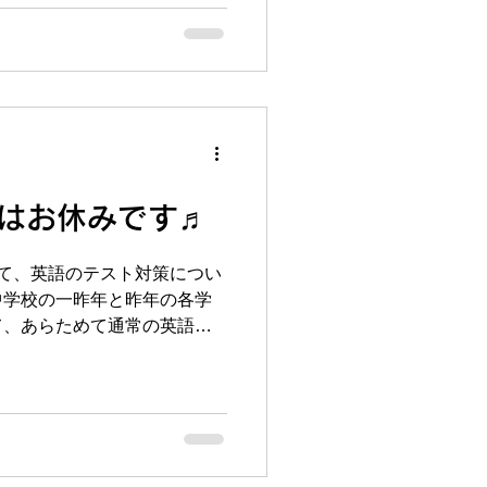
球場の中はすごい熱気でびっ
文化のひとつですね。 さ
わりまして、6月の1学期中
で、恩塾ではこのタイミング
部屋」というものを行ってい
0（日）で（榴ヶ岡校は5/9の
受講している生徒さんには全
しております。英語は、春休
まではお休みです♬
60個と教科書のU０～U2ま
各学年の中間テストに出る計
て、英語のテスト対策につい
やってもらいました。この時
中学校の一昨年と昨年の各学
生は修学旅行（榴ヶ岡は今
て、あらためて通常の英語の
り、2年生は野外
に、何をどこまでやらせ切る
ました。各テスト範囲の文法
文の対策など、それぞれの学
考えました＾＾5月の中旬に
げミーティング」も予定して
して6月のテストを迎えたい