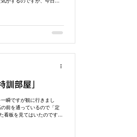
た気がするのですが、今日い
慌てなくて済みます♬ 入試
ンしようとするとアプリに入
習、9月の定期テスト対策の
度寝して顔がむくんでいたの
で自分と認識されないことが
ーがしっかりしてるんだとプ
れたこのアプリどうすんだ
各中学校の1学期中間テストも
りまして、そろそろ本腰入れ
この1学期中間は比較的余裕
まってもらって「仕上げオペ
ーティングを行いました。各
れぞれの生徒さんごとに仕上
特訓部屋」
ルも普段使っているテキスト
題」「教科書の章末問題」
を一瞬ですが観に行きまし
など、どの生徒さんにどの仕
高の前を通っているので「定
話し合いながら、残り授業回
た看板を見てはいたのです
を目指します！
に通ってくれている一高生の子
」と言われ、ちょうど毎週土
あったので、その授業の合間