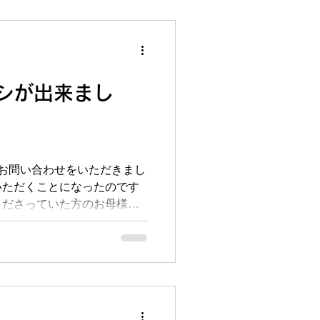
頑張りますよ～！！ さて本
の「夏の入試勉強の仕方説明
体が終わり、中間テストも終
などがない生徒さんは意外と
方4：30から5：00には家
ぐらいだと、家での自由時間
シが出来まし
。そんな時間を無駄にしない
渡しして、どの科目をいつど
明させていただきました。恩
て毎日どれだけ勉強するか３
お問い合わせをいただきまし
一人ひとり
いただくことになったのです
くださっていた方のお母様の
ンがとっても強かったその子
す。勉強は頑張ってるのかな
校に通っている生徒さんは、
（むしろ高校生はほぼ終わっ
中の3年生の数学は、オーソ
ので、なんとかをイイ点取っ