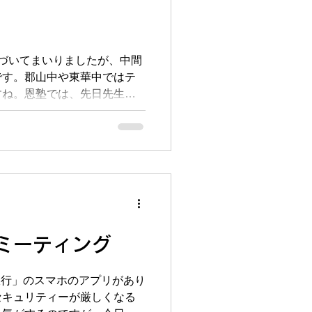
理科社会」というコースをご
1セットとして試験範囲をと
です。1日目で試験範囲を1
づいてまいりましたが、中間
宿題をお出しし、2日目
です。郡山中や東華中ではテ
すね。恩塾では、先日先生た
ング通り、それぞれの生徒さ
ら仕上げの授業を進めている
向けて全力でいきますよ～！
てまいりました。通ってく
の申込書の期限が来週末に迫
は今年も5日間を1セットとし
～までの4期ご用意しておりま
の時間は7限20：05～それぞ
ミーティング
、その中かお好きな期と時間
なっています。 夏休みは学
で総復習をする絶好のチャン
銀行」のスマホのアプリがあり
上旬にはまた期末テストもあり
セキュリティーが厳しくなる
まる前にある程度テスト対策