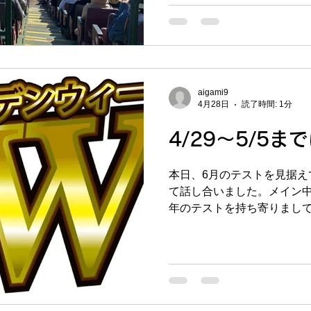
に覗かせてもらいました。
くりしました。仙台の良い
て、ゴールデンウィークも終
間テストまで時間があるの
で中学生対象に「特別特訓
aigami9
ます。この5/9（土）と5/1
4月28日
読了時間: 1分
み）中学生の英語・数学を
員来てもらって特訓授業を
4/29～5/5
みからやっている不規則動詞
での新出単熟語、数学は、
本日、6月のテストを見据え
算問題のまとまったものを
て話し合いました。メイン
期にやるのは、ちょうど3年
年のテストを持ち寄りまし
週、長町南は来週）があった
授業のオペレーションの他
かを細かいところまで話し
を固めるとともに、初見長
力の生徒さんに合った対策を
は全先生を集めての「仕上
おりますので、万全の準備を