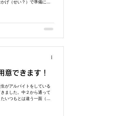
おかげ（せい？）で準備に時
でなんとか夏期講習に突入。
びに来てくれました。別々の
の二人、「やっぱ落ち着くわ
雨宿りのようにしばらくスマ
きました＾＾そんなちょっと
所であり続けたいです♬ さ
中３生のカンヅメ合宿が始ま
す）。合宿と言っても宿泊は
での12時間を3日間！昨年の9
らいながら、それぞれの子の
中で楽しい企画もあり、ただ
用意できます！
もありません＾＾毎年この合
は「３～４時間の勉強なんて
校生がアルバイトをしている
れる子がいっぱいいます。入
てきました。中２から通って
うに、あと二日頑張りますよ
またいつもとは違う一面（働
ヅメ合宿は8/3～8/5
新鮮）が見れて良かったで
ったのでまたお邪魔しようと