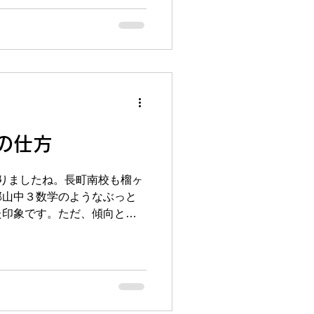
の「ジャバ」というプールに
メなので何年ぶりかにコンタ
れたので入れるのに15分
小さいんだと思いながら）。
で外れてどこかにいってしま
ールは楽しかったです。 さ
して、来週の22日（水）から
！！今急ピッチで準備を進め
ことに今週に入って多くのお
の仕方
ります。出来るだけご希望の
ただきたいと思っております
りましたね。長町南校も榴ヶ
方お早めにご連絡ください！
郡山中３数学のようなぶっと
た印象です。ただ、傾向とし
い気がします。数学の平均点
ロゴロあります。一昔前だと
りしましたが、近年の傾向と
い感じです。来週の火曜にテ
しっかりと傾向を掴んで9月