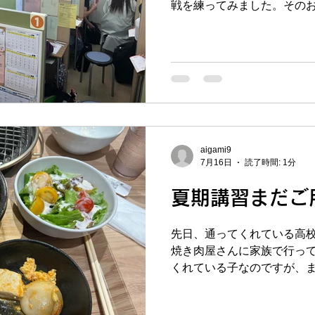
戦を練ってみました。その
間が掛かり、スッタモンダ
そんな中、また卒業生が遊
中学校出身の元サッカー部
～」と言いながら雨の日の
ホゲームをやって帰ってい
立ち寄ってくれるような場
て、長町南校で毎年恒例の
りました（今日が二日目で
aigami9
なしで、朝９時から夜9時ま
7月16日
読了時間: 1分
月の模試を順番に解いても
弱点を潰していきます。途
夏期講習まだご
勉強しっぱなしという訳で
宿の後の参加してくれた子
先日、通ってくれている高
楽々」という風になってく
焼き肉屋さんに家族で行っ
試に向けての地力がつくよ
くれている子なのですが、
～！！そして、榴ヶ岡校のカン
いている姿というはとても
す。ご飯もとても美味しか