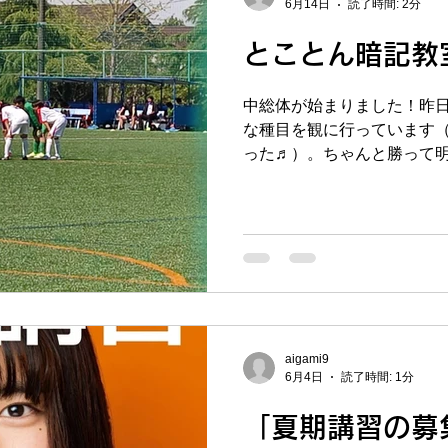
てくれてるといいのですが
6月14日
読了時間: 2分
中のテストが明後日木曜日
とことん暗記教
ることをやりきりますよ～
のチラシが出来ました。恩塾
を4セットご用意しておりま
中総体が始まりました！昨
もございます）。各コース
な種目を観に行っています
込みはぜひお早めに。1学期
った♬）。ちゃんと勝って明
わりますが、また9月に期末
いますね。普段塾では見ら
す。この夏休みは今までの
も嬉しいことです＾＾。ま
が、9月のテスト対策も同時
せていただくこともあり、
たちの全力でスポーツする
しているのですが、今一度
が痛いのですが・・）。 
科社会」についてです。恩
数学・英語を個別指導で受
aigami9
ろん国語・理科・社会を個
6月4日
読了時間: 1分
いっぱいいらっしゃるのです
会はテスト前だけでも受講
「夏期講習の募
っているけどなかなかやれ