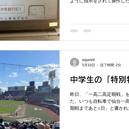
ように指示をされて操作し
をしておくと、テスト直前に
つも通り生体認証でログイ
対策＆弱点克服のための総復
れず。。。確かに今日は二
為にぜひご検討くださ
ですが、目が腫れてるだけ
ショック。。セキュリティ
ラスに捉えつつ、ロックさ
と・・とほほ。。 さて、
あと1ヶ月というところにな
て仕上げに入るところです。
aigami9
があるので、先生たちに集
5月10日
読了時間: 2分
レーション」を共有するミ
学年・各科目ごと、またそ
中学生の「特別
げ方は違います。使うツー
の他に「学校ワークのBC問
昨日、「一高二高定期戦」
「応用系の対策プリント」
た。いつも自転車で仙台一
上げ方が合っているのかを
期戦まであと○日」と書かれ
数を意識して目標点クリア
が、5/8（金）に長町南校
に「明日楽天球場であるよ
曜は恩塾榴ヶ岡校で授業が