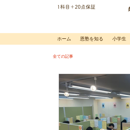
​1科目＋20点保証
個別指導の恩塾
ホーム
恩塾を知る
小学生
全ての記事