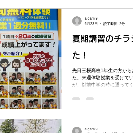
のテストでも勝てるように
日7/4（土）、中3生対象
会」を実施しました。中総
aigami9
わったので、部活の県大会
6月23日
読了時間: 2分
空いている時間があります。夕
に帰ってきて寝るのは11時
夏期講習のチラ
が5時間以上あったりします
為に、入試教材を5科目分お
た！
うやってやるかを詳しく説
塾では、志望校などによっ
先日三桜高校1年生の方から
コースを用意しています。
た。来週体験授業を受けて
が、以前中学の時に通って
ご紹介でした♬バドミント
も、もう高校3年生になりま
ぁ。。そして、恩塾長町南
中間テストが始まりました
てきていますが＾＾）。郡山
ドックスな問題も多かった
aigami9