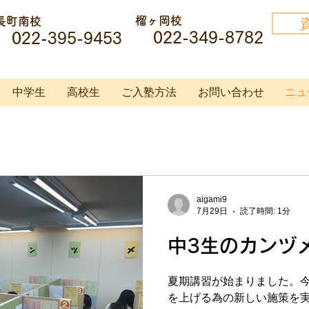
榴ヶ岡校
長町南校
022-349-8782
022-395-9453
中学生
高校生
ご入塾方法
お問い合わせ
ニュ
aigami9
7月29日
読了時間: 1分
中3生のカンヅ
夏期講習が始まりました。
を上げる為の新しい施策を