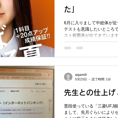
塾では「とことん暗記教室
た」
用意しております。2日間を
ことん勉強してもらうコース
6月に入りまして中総体が近
通り覚えて、2日目に向けて
テストも意識したいところ
スト範囲表が出てきていま
ちと行った仕上げミーティ
んの進捗具合を把握しなが
ところです。目標点達成に
また夏期講習の季節がやっ
ださっている方の夏期講習
ってきています。 夏期講習
aigami9
て、Ａ期7/22～Ｄ期8/17
5月23日
読了時間: 1分
す。朝1限が11：00～、最後
先生との仕上げ
れ80分間ずつで行っていて
帯を選んでいただけるように
校の進度が止まっているの
普段使っている「三菱UFJ
ス！ また夏休み明けの9月
まして、先月ぐらいにより
ますので、8月末の学校が始