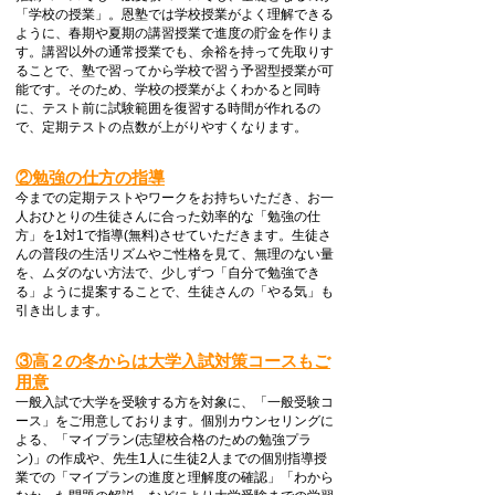
「学校の授業」。恩塾では学校授業がよく理解できる
ように、春期や夏期の講習授業で進度の貯金を作りま
す。講習以外の通常授業でも、余裕を持って先取りす
ることで、塾で習ってから学校で習う予習型授業が可
能です。そのため、学校の授業がよくわかると同時
に、テスト前に試験範囲を復習する時間が作れるの
で、定期テストの点数が上がりやすくなります。
②勉強の仕方の指導
今までの定期テストやワークをお持ちいただき、お一
人おひとりの生徒さんに合った効率的な「勉強の仕
方」を1対1で指導(無料)させていただきます。生徒さ
んの普段の生活リズムやご性格を見て、無理のない量
を、ムダのない方法で、少しずつ「自分で勉強でき
る」ように提案することで、生徒さんの「やる気」も
引き出します。
③高２の冬からは大学入試対策コースもご
用意
一般入試で大学を受験する方を対象に、「一般受験コ
ース」をご用意しております。個別カウンセリングに
よる、「マイプラン(志望校合格のための勉強プラ
ン)」の作成や、先生1人に生徒2人までの個別指導授
業での「マイプランの進度と理解度の確認」「わから