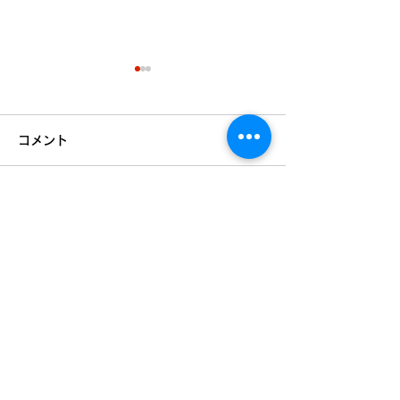
コメント
夏期の入試勉強
コメントを追加…
夏期講習まだご用意でき
ます！