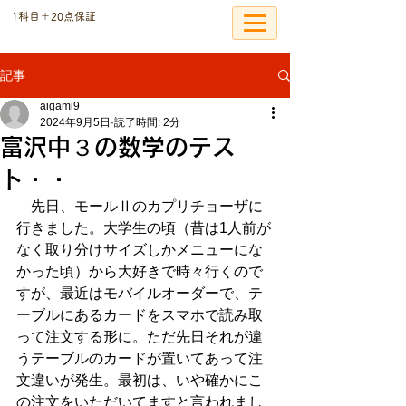
​1科目＋20点保証
個別指導の恩塾
記事
aigami9
2024年9月5日
読了時間: 2分
富沢中３の数学のテス
ト・・
　先日、モールⅡのカプリチョーザに
行きました。大学生の頃（昔は1人前が
なく取り分けサイズしかメニューにな
かった頃）から大好きで時々行くので
すが、最近はモバイルオーダーで、テ
ーブルにあるカードをスマホで読み取
って注文する形に。ただ先日それが違
うテーブルのカードが置いてあって注
文違いが発生。最初は、いや確かにこ
の注文をいただいてますと言われまし