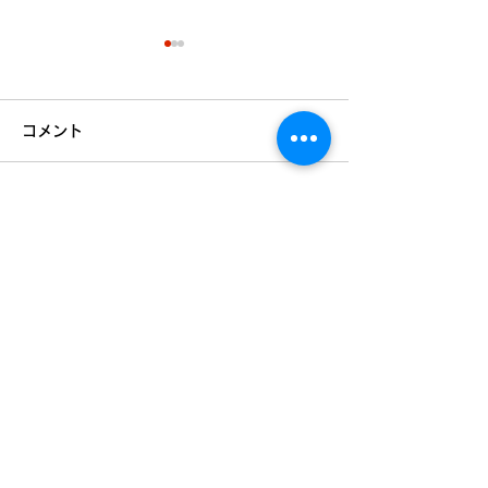
コメント
夏期の入試勉強
コメントを追加…
夏期講習まだご用意でき
ます！