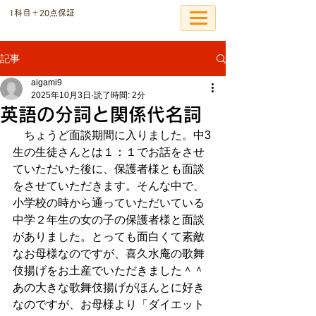
​1科目＋20点保証
個別指導の恩塾
記事
aigami9
2025年10月3日
読了時間: 2分
英語の分詞と関係代名詞
　ちょうど面談期間に入りました。中3
生の生徒さんとは１：１でお話をさせ
ていただいた後に、保護者様とも面談
をさせていただきます。そんな中で、
小学校の時から通っていただいている
中学２年生の女の子の保護者様と面談
がありました。とっても面白くて素敵
なお母様なのですが、喜久水庵の歌舞
伎揚げをお土産でいただきました＾＾
あの大きな歌舞伎揚げがほんとに好き
なのですが、お母様より「ダイエット