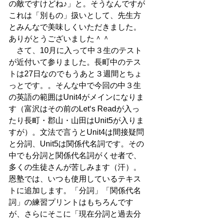
の敵ですけどね♪」と。そうなんですが
これは「別もの」扱いとして、先生方
とみんなで美味しくいただきました。
ありがとうございました＾＾　
　さて、10月に入って中３生のテスト
が近付いて参りました。長町中のテス
トは27日なのでもうあと３週間とちょ
っとです。。そんな中で今回の中３生
の英語の範囲はUnit4がメインになりま
す（富沢はその前のLet‘s Readが入っ
たり長町・郡山・山田はUnit5が入りま
すが）。文法で言うとUnit4は間接疑問
と分詞、Unit5は関係代名詞です。その
中でも分詞と関係代名詞がくせ者で、
多くの生徒さんが苦しみます（汗）。
恩塾では、いつも使用しているテキス
トに追加します。「分詞」「関係代名
詞」の練習プリントはもちろんです
が、さらにそこに「現在分詞と過去分