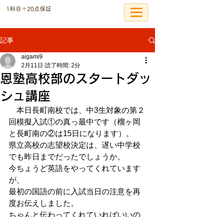
​1科目＋20点保証
個別指導の恩塾
記事
aigami9
2月11日
読了時間: 2分
恩塾高校部のスタートダッ
シュ講座
　本日長町南校では、中3生対象の第２
回模擬入試①の真っ最中です（榴ヶ岡
と長町南の②は15日になります）。
県立高校の志望校決定は、遅い中学校
でも昨日までだったでしょうか。
今ちょうど英語をやってくれています
が、
最初の国語の前に入試当日の注意を再
度お伝えしました。
ちゃんと伝わってくれていればいいの