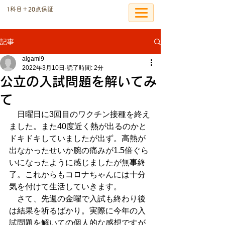
​1科目＋20点保証
個別指導の恩塾
記事
aigami9
2022年3月10日
読了時間: 2分
公立の入試問題を解いてみ
て
　日曜日に3回目のワクチン接種を終え
ました。また40度近く熱が出るのかと
ドキドキしていましたが出ず。高熱が
出なかったせいか腕の痛みが1.5倍ぐら
いになったように感じましたが無事終
了。これからもコロナちゃんには十分
気を付けて生活していきます。
　さて、先週の金曜で入試も終わり後
は結果を祈るばかり。実際に今年の入
試問題を解いての個人的な感想ですが