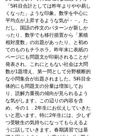
「5科目合計としては昨年よりやや易し
くなった」ような印象。数学を中心に
平均点が上昇するような気が・・。た
だし、国語の作文のパターンが新しか
ったり、数学でも移行措置から「累積
相対度数」の出題があったり、と初め
てのものもチラホラ。昨年末に表紙の
ページにも問題文が印刷されることが
発表され、これにともない社会は大問
数が1題増え、第一問として分野横断的
な小問集合が出題されました。5科目全
体的にも問題文の分量は増加してお
り、読解力重視の傾向が見られるよう
な気がします。この辺りの内容を含
め、今の１．2年生にお伝えしていきた
いと思います。特に2年生には、少しず
つ受験生の気持ちになってもらえるよ
うに話していきます。春期講習では基