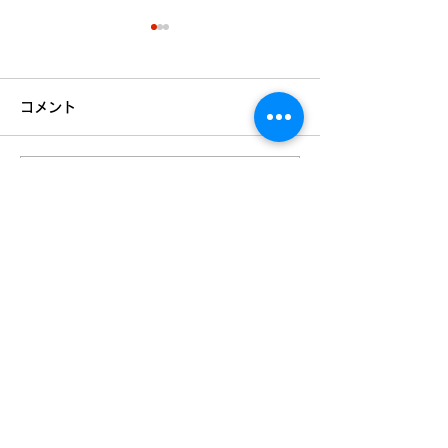
コメント
夏期の入試勉強
コメントを追加…
夏期講習まだご用意でき
ます！