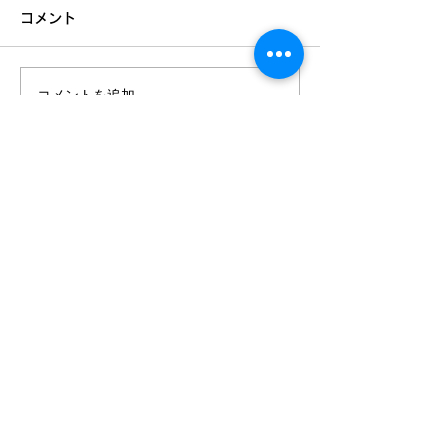
コメント
夏期の入試勉強
コメントを追加…
夏期講習まだご用意でき
ます！
Mail：
info＠onjuku2021.com
長町南校