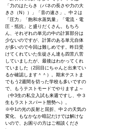
「力のはたらき（バネの長さや力の大
きさ（N））」「音の速さ」、中２は
「圧力」「飽和水蒸気量」「電流・電
圧・抵抗」と盛りだくさん。もちろ
ん、それぞれの単元の中の計算部分は
少ないのですが、計算のある単元自体
が多いので今回は難しめです。昨日受
けてくれていた生徒さん達も四苦八苦
していましたが、最後はわかってくれ
ていました（2回目にちゃんと出来てい
るか確認します＾＾）。期末テストま
でもう2週間を切った学校も多いですの
で、もうテストモードでやりますよ～
（中3生の私立入試も来週ですし、中３
生もラストスパート態勢へ）。
※中1の光の反射と屈折、中２の天気の
変化、もなかなか暗記だけでは解けな
いので、お困りの方はご相談くださ