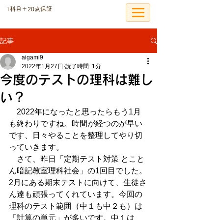
​1科目＋20点保証
個別指導の恩塾
記事
aigami9
2022年1月27日
読了時間: 1分
今度のテストの理科は難し
い？
　2022年になったと思ったらもう1月
も終わりですね。時間が経つのが早い
です、日々やることを整理してやり切
っていきます。
　さて、昨日「定期テスト対策 とこと
ん暗記教室理科社会」の1回目でした。
2月にある期末テストに向けて、生徒さ
ん達も頑張ってくれています。今回の
理科のテスト範囲（中１も中２も）は
「計算の単元」が多いです。中１は