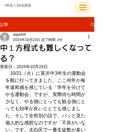
​1科目＋20点保証
個別指導の恩塾
記事
aigami9
2025年10月23日
読了時間: 2分
中１方程式も難しくなって
る？
更新日：
2025年10月24日
　10/21（火）に富沢中3年生の運動会
を観に行ってきました。ここ何年か毎
年違和感を感じている「学年を分けて
やる運動会」ですが、実際待ち時間が
少なく、やる側にとっても観る側にと
っても効率が良いととても感じまし
た。そして全然別の話で、パッと見た
個人的な感想なのですが「不良がいな
い」です。太白区で一番生徒数が多い