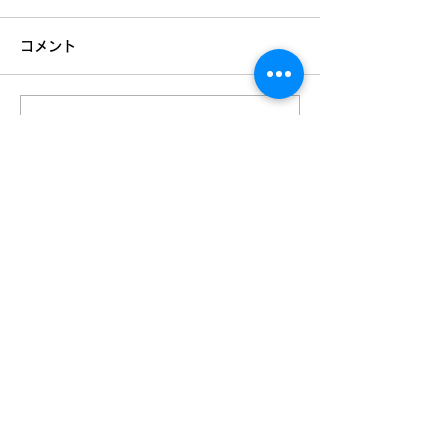
コメント
夏期の入試勉強
コメントを追加…
夏期講習まだご用意でき
ます！
Mail：
info＠onjuku2021.com