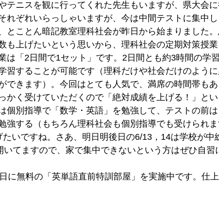
やテニスを観に行ってくれた先生もいますが、県大会に
それぞれいらっしゃいますが、今は中間テストに集中し
、とことん暗記教室理科社会が昨日から始まりました。
数も上げたいという思いから、理科社会の定期対策授業
業は「2日間で1セット」です。2日間とも約3時間の学
学習することが可能です（理科だけや社会だけのように
ができます）。今回はとても人気で、満席の時間帯もあ
っかく受けていただくので「絶対成績を上げる！」とい
は個別指導で「数学・英語」を勉強して、テストの前は
勉強する（もちろん理科社会も個別指導でも受けられま
げたいですね。さあ、明日明後日の6/13，14は学校が
ら開いてますので、家で集中できないという方はぜひ自習
4日に無料の「英単語直前特訓部屋」を実施中です。仕