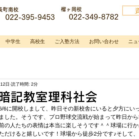
榴ヶ岡校
長町南校
022-349-8782
022-395-9453
中学生
高校生
ご入塾方法
お問い合わせ
ニュ
月12日
読了時間: 2分
暗記教室理科社会
6/6に開校しまして、昨日その新校舎にいると夕方にい
ました。そうです、プロ野球交流戦が始まって昨日から
前の人たちの表情は本当に楽しそうです＾＾球場に行か
ただけると嬉しいです！球場から徒歩2分です♪そして