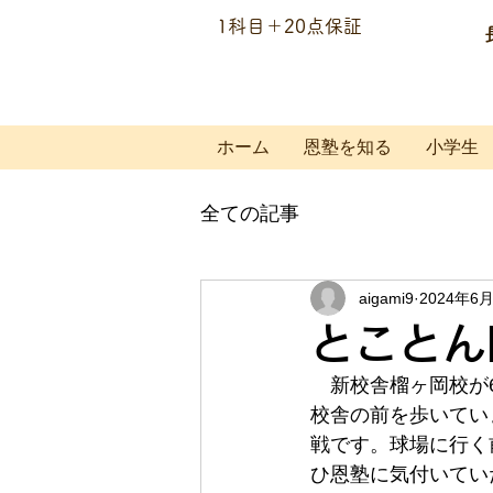
​1科目＋20点保証
個別指導の恩塾
ホーム
恩塾を知る
小学生
全ての記事
aigami9
2024年6
とことん
　新校舎榴ヶ岡校が
校舎の前を歩いてい
戦です。球場に行く
ひ恩塾に気付いてい