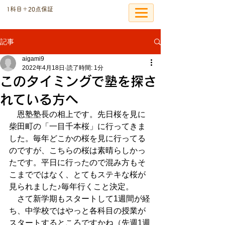
​1科目＋20点保証
個別指導の恩塾
記事
aigami9
2022年4月18日
読了時間: 1分
このタイミングで塾を探さ
れている方へ
　恩塾塾長の相上です。先日桜を見に
柴田町の「一目千本桜」に行ってきま
した。毎年どこかの桜を見に行ってる
のですが、こちらの桜は素晴らしかっ
たです。平日に行ったので混み方もそ
こまでではなく、とてもステキな桜が
見られました♪毎年行くこと決定。
　さて新学期もスタートして1週間が経
ち、中学校ではやっと各科目の授業が
スタートするところですかね（先週1週