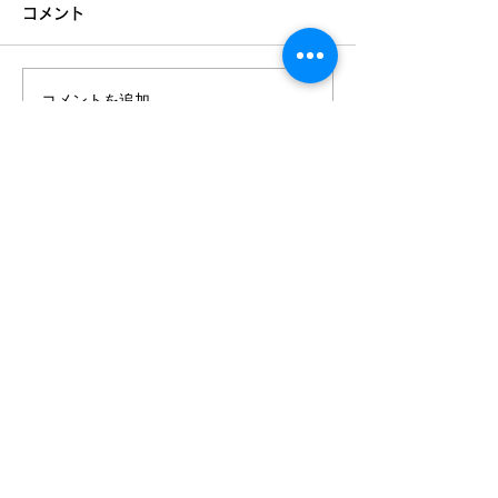
コメント
夏期の入試勉強
コメントを追加…
夏期講習まだご用意でき
ます！
Mail：
info＠onjuku2021.com
長町南校