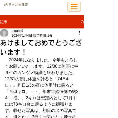
​1科目＋20点保証
個別指導の恩塾
記事
aigami9
2024年1月4日
読了時間: 1分
あけましておめでとうござ
います！
　2024年になりました。今年もよろし
くお願いいたします。12/30に無事に中
３生のカンヅメ特訓も終わりました。
12/31の朝に体重を計ると「74.5キ
ロ」。昨日1/3の夜に体重計に乗ると
「76.3キロ」・・、年末年始恒例の約2
キロ増。。2キロは想定内として1月中
には73キロ台に戻るように頑張りま
す。載せた写真は、初日の出の写真で
す。海とかまで行く元気はなく埼玉の