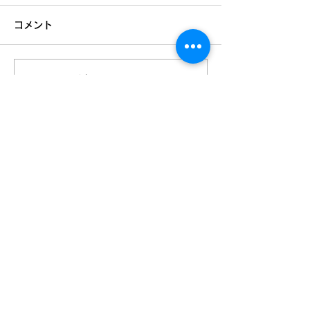
コメント
夏期の入試勉強
コメントを追加…
夏期講習まだご用意でき
ます！
Mail：
info＠onjuku2021.com
長町南校